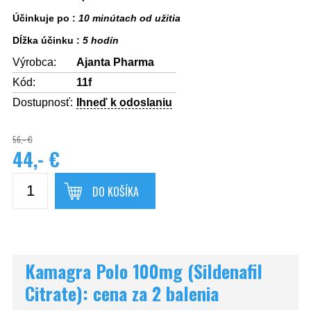
Účinkuje po :
10 minútach od užitia
Dĺžka účinku :
5 hodín
Výrobca:
Ajanta Pharma
Kód:
11f
Dostupnosť:
Ihneď k odoslaniu
56,- €
44,- €
DO KOŠÍKA
Kamagra Polo 100mg (Sildenafil
Citrate): cena za 2 balenia