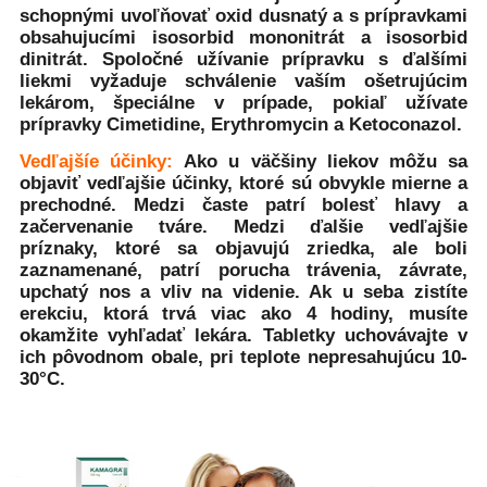
schopnými uvoľňovať oxid dusnatý a s prípravkami
obsahujucími isosorbid mononitrát a isosorbid
dinitrát. Spoločné užívanie prípravku s ďalšími
liekmi vyžaduje schválenie vaším ošetrujúcim
lekárom, špeciálne v prípade, pokiaľ užívate
prípravky Cimetidine, Erythromycin a Ketoconazol.
Vedľajšíe účinky:
Ako u väčšiny liekov môžu sa
objaviť vedľajšie účinky, ktoré sú obvykle mierne a
prechodné. Medzi časte patrí bolesť hlavy a
začervenanie tváre. Medzi ďalšie vedľajšie
príznaky, ktoré sa objavujú zriedka, ale boli
zaznamenané, patrí porucha trávenia, závrate,
upchatý nos a vliv na videnie. Ak u seba zistíte
erekciu, ktorá trvá viac ako 4 hodiny, musíte
okamžite vyhľadať lekára. Tabletky uchovávajte v
ich pôvodnom obale, pri teplote nepresahujúcu 10-
30°C.