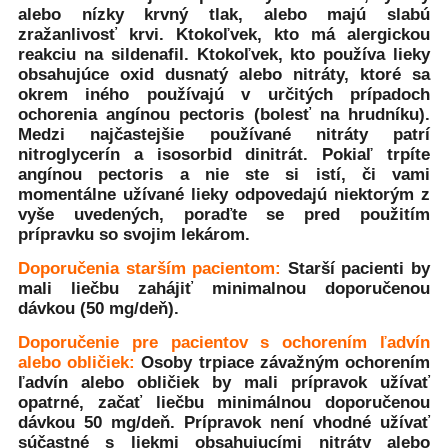
alebo nízky krvný tlak, alebo majú slabú
zražanlivosť krvi. Ktokoľvek, kto má alergickou
reakciu na sildenafil. Ktokoľvek, kto používa lieky
obsahujúce oxid dusnatý alebo nitráty, ktoré sa
okrem iného používajú v určitých prípadoch
ochorenia angínou pectoris (bolesť na hrudníku).
Medzi najčastejšie používané nitráty patrí
nitroglycerín a isosorbid dinitrát. Pokiaľ trpíte
angínou pectoris a nie ste si istí, či vami
momentálne užívané lieky odpovedajú niektorým z
vyše uvedených, poraďte se pred použitím
prípravku so svojim lekárom.
Doporučenia starším pacientom:
Starší pacienti by
mali liečbu zahájiť minimalnou doporučenou
dávkou (50 mg/deň).
Doporučenie pre pacientov s ochorením ľadvín
alebo obličiek:
Osoby trpiace závažným ochorením
ľadvín alebo obličiek by mali prípravok užívať
opatrné, začať liečbu minimálnou doporučenou
dávkou 50 mg/deň. Prípravok není vhodné užívať
súčastné s liekmi obsahujucími nitráty alebo