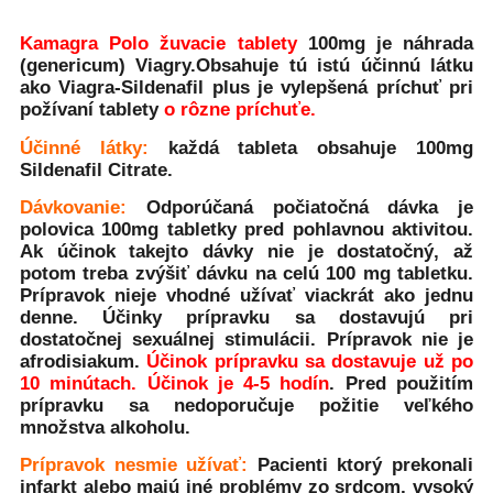
Kamagra Polo žuvacie tablety
100mg
je náhrada
(genericum)
Viagry
.Obsahuje tú istú účinnú látku
ako Viagra-Sildenafil plus je vylepšená príchuť pri
požívaní tablety
o rôzne príchuťe.
Účinné látky:
každá tableta obsahuje 100mg
Sildenafil Citrate.
Dávkovanie:
Odporúčaná počiatočná dávka je
polovica 100mg tabletky pred pohlavnou aktivitou.
Ak účinok takejto dávky nie je dostatočný, až
potom treba zvýšiť dávku na celú 100 mg tabletku.
Prípravok nieje vhodné užívať viackrát ako jednu
denne. Účinky prípravku sa dostavujú pri
dostatočnej sexuálnej stimulácii. Prípravok nie je
afrodisiakum.
Účinok prípravku sa dostavuje už po
10 minútach.
Účinok je 4-5 hodín
. Pred použitím
prípravku sa nedoporučuje požitie veľkého
množstva alkoholu.
Prípravok nesmie užívať:
Pacienti ktorý prekonali
infarkt alebo majú iné problémy zo srdcom, vysoký