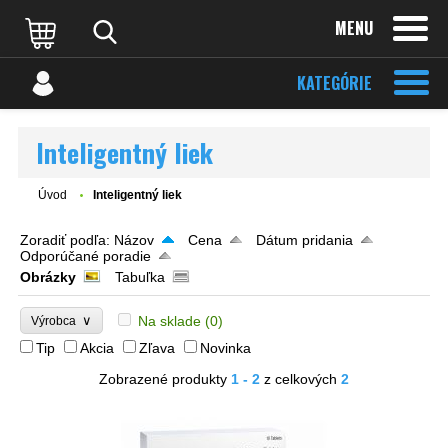
MENU
KATEGÓRIE
Inteligentný liek
Úvod
Inteligentný liek
Zoradiť podľa:
Názov
Cena
Dátum pridania
Odporúčané poradie
Obrázky
Tabuľka
∨
Na sklade
(0)
Výrobca
Tip
Akcia
Zľava
Novinka
Zobrazené produkty
1 - 2
z celkových
2