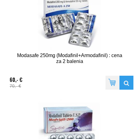
Modasafe 250mg (Modafinil+Armodafinil) : cena
za 2 balenia
60,- €
70,- €