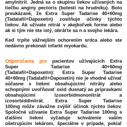
amylnitrit. Jedná sa o skupinu liekov užívaných na
liečbu anginy pectoris (bolesti na hrudníku). Bolo
preukázané, že
Extra Super Tadarise 40+60mg
(Tadalafil+Dapoxetin)
zosilňuje účinky týchto
liekov. Ak užívate nitrát v akejkoľvek forme alebo
ak si tým nie ste istý, obráťte sa n a svojho lekára.
Keď trpíte vážnejším ochorením srdca alebo ste
nedávno prekonali infarkt myokardu.
Odporúčania pre
pacientov užívajúcich
Extra
Super Tadarise 40+60mg
(Tadalafil+Dapoxetin)
:
Extra Super Tadarise
40+60mg (Tadalafil+Dapoxetin)
nie je vhodné užívať
súčasne s liekmi obsahujúcimi nitráty alebo
schopnými uvoľňovať oxid dusnatý as prípravkami
obsahujúcimi Izosorbidmononitrát a
izosorbiddinitrát. Extra Super Tadarise
100mg
môže závažne zvýšiť účinok týchto liekov.
Spoločné užívanie Extra Super Tadarise 100mg
s
ďalšími liekmi vyžaduje schválenie vaším
ošetrujúcim lekárom, špeciálne v prípade, pokiaľ