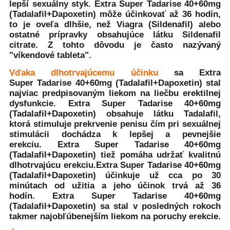
lepší sexuálny styk.
Extra Super Tadarise 40+60mg
(Tadalafil+Dapoxetin)
môže účinkovať až 36 hodín,
to je oveľa dlhšie, než Viagra (Sildenafil) alebo
ostatné prípravky obsahujúce látku Sildenafil
citrate. Z tohto dôvodu je často nazývaný
"víkendové tableta".
Vďaka dlhotrvajúcemu účinku
sa
Extra
Super Tadarise 40+60mg (Tadalafil+Dapoxetin)
stal
najviac predpisovaným liekom na liečbu erektilnej
dysfunkcie.
Extra Super Tadarise 40+60mg
(Tadalafil+Dapoxetin)
obsahuje látku Tadalafil,
ktorá stimuluje prekrvenie penisu čím pri sexuálnej
stimulácii dochádza k lepšej a pevnejšie
erekciu.
Extra Super Tadarise 40+60mg
(Tadalafil+Dapoxetin)
tiež pomáha udržať kvalitnú
dlhotrvajúcu erekciu.
Extra Super Tadarise 40+60mg
(Tadalafil+Dapoxetin)
účinkuje už cca po 30
minútach od užitia a jeho účinok trvá až 36
hodín.
Extra Super Tadarise 40+60mg
(Tadalafil+Dapoxetin)
sa stal v posledných rokoch
takmer najobľúbenejším liekom na poruchy erekcie.