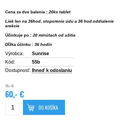
Cena za dve balenia :
20ks tablet
Liek len na 36hod. stoporenie údu a 36 hod.oddialenie
erekcie
Účinkuje po :
20 minútach od užitia
Dĺžka účinku :
36 hodín
Výrobca:
Sunrise
Kód:
55b
Dostupnosť:
Ihneď k odoslaniu
75,- €
60,- €
DO KOŠÍKA