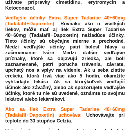
užívate prípravky cimetidínu, erytromycín a
Ketoconazol.
Vedľajšie účinky
Extra Super Tadarise 40+60mg
(Tadalafil+Dapoxetin)
:
Rovnako ako u všetkých
liekov, môže mať aj liek
Extra Super Tadarise
40+60mg (Tadalafil+Dapoxetin)
nežiadúce účinky.
Tieto účinky sú obyčajne mierne a prechodné.
Medzi vedľajšie účinky patrí bolesť hlavy a
začervenanie tváre. Medzi ďalšie vedľajšie
príznaky, ktoré sa objavujú zriedka, ale boli
zaznamenané, patrí porucha trávenia, závrate,
upchatý nos a vplyv na videnie. Ak u seba zistíte
erekciu, ktorá trvá viac ako 5 hodín, okamžite
vyhľadajte lekára. Ak sa ktorýkoľvek vedľajší
účinok ako závažný, alebo ak spozorujete vedľajšie
účinky, ktoré tu nie sú uvedené, oznámte to svojmu
lekárovi alebo lekárnikovi.
Ako sa liek
Extra Super Tadarise 40+60mg
(Tadalafil+Dapoxetin)
uchováva:
Uchovávajte pri
teplote do 30 stupňov Celzia.