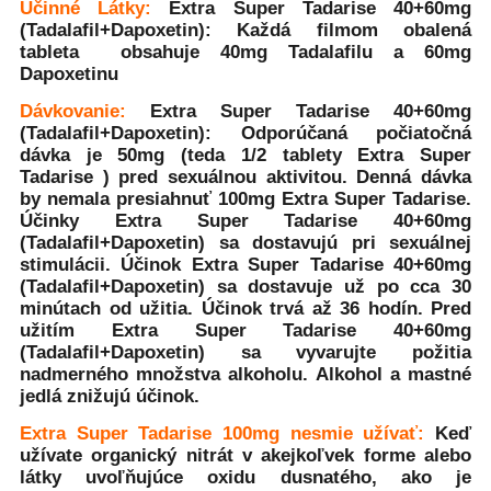
Účinné Látky:
Extra Super Tadarise 40+60mg
(Tadalafil+Dapoxetin)
:
Každá filmom obalená
tableta
obsahuje 40mg Tadalafilu a 60mg
Dapoxetinu
Dávkovanie:
Extra Super Tadarise 40+60mg
(Tadalafil+Dapoxetin)
: Odporúčaná počiatočná
dávka je 50mg (teda 1/2 tablety Extra Super
Tadarise
) pred sexuálnou aktivitou. Denná dávka
by nemala presiahnuť 100mg Extra Super Tadarise.
Účinky
Extra Super Tadarise 40+60mg
(Tadalafil+Dapoxetin)
sa dostavujú pri sexuálnej
stimulácii. Účinok
Extra Super Tadarise 40+60mg
(Tadalafil+Dapoxetin)
sa dostavuje už po cca 30
minútach od užitia. Účinok
trvá až 36 hodín. Pred
užitím
Extra Super Tadarise 40+60mg
(Tadalafil+Dapoxetin)
sa vyvarujte požitia
nadmerného množstva alkoholu. Alkohol a mastné
jedlá znižujú účinok.
Extra Super Tadarise 100mg nesmie užívať:
Keď
užívate organický nitrát v akejkoľvek forme alebo
látky uvoľňujúce oxidu dusnatého, ako je