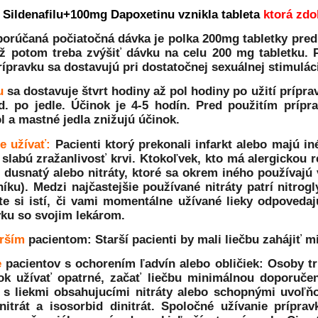
Sildenafilu+100mg Dapoxetinu vznikla tableta
ktorá zdo
orúčaná počiatočná dávka je polka 200mg tabletky pred 
až potom treba zvýšiť dávku na celu 200 mg tabletku. 
ípravku sa dostavujú pri dostatočnej sexuálnej stimuláci
u
sa dostavuje štvrt hodiny až pol hodiny po užití príprav
d. po jedle. Účinok je 4-5 hodín. Pred použitím príp
l a mastné jedla znižujú účinok.
e užívať
:
Pacienti ktorý prekonali infarkt alebo majú 
 slabú zražanlivosť krvi. Ktokoľvek, kto má alergickou r
 dusnatý alebo nitráty, ktoré sa okrem iného používajú
íku). Medzi najčastejšie používané nitráty patrí nitrogl
ste si istí, či vami momentálne užívané lieky odpoved
vku so svojim lekárom.
arším
pacientom:
Starší pacienti by mali liečbu zahájiť
e
pacientov
s ochorením ľadvín alebo obličiek
: Osoby t
vok užívať opatrné, začať liečbu minimálnou doporuč
 s liekmi obsahujucími nitráty alebo schopnými uvoľň
itrát a isosorbid dinitrát. Spoločné užívanie prípra