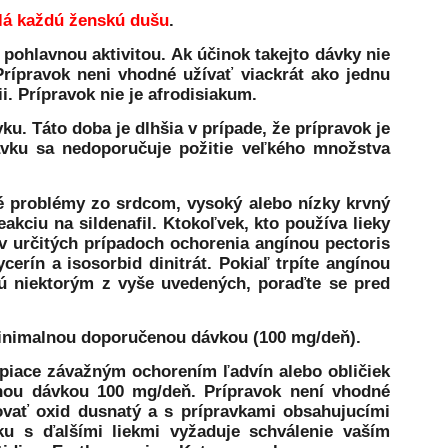
lá každú ženskú dušu
.
pohlavnou aktivitou. Ak účinok takejto dávky nie
Prípravok neni vhodné užívať viackrát ako jednu
i. Prípravok nie je afrodisiakum.
ku. Táto doba je dlhšia v prípade, že prípravok je
ravku sa nedoporučuje požitie veľkého množstva
iné problémy zo srdcom, vysoký alebo nízky krvný
eakciu na sildenafil. Ktokoľvek, kto používa lieky
 v určitých prípadoch ochorenia angínou pectoris
ycerín a isosorbid dinitrát. Pokiaľ trpíte angínou
ajú niektorým z vyše uvedených, poraďte se pred
 minimalnou doporučenou dávkou (100 mg/deň).
rpiace závažným ochorením ľadvín alebo obličiek
enou dávkou 100 mg/deň. Prípravok není vhodné
ovať oxid dusnatý a s prípravkami obsahujucími
vku s ďalšími liekmi vyžaduje schválenie vaším