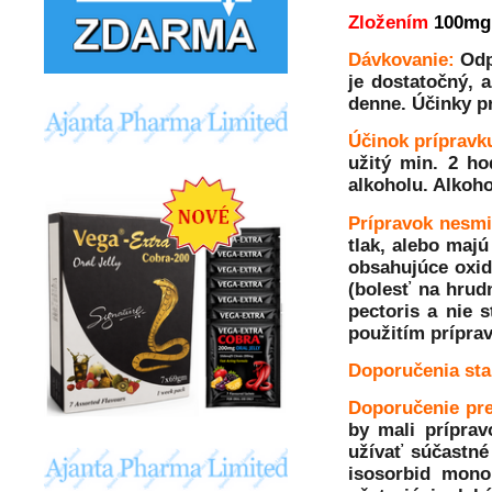
Zložením
100mg
Dávkovanie:
Odp
je dostatočný, 
denne. Účinky pr
Účinok prípravk
užitý min. 2 ho
alkoholu. Alkoho
Prípravok nesmi
tlak, alebo majú
obsahujúce oxid
(bolesť na hrudn
pectoris a nie 
použitím prípra
Doporučenia st
Doporučenie pr
by mali prípra
užívať súčastné
isosorbid monon