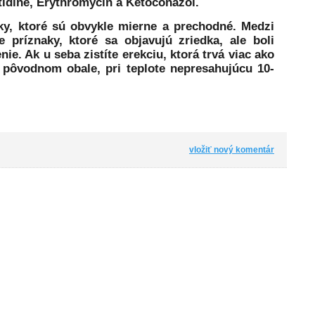
tidine, Erythromycin a Ketoconazol.
ky, ktoré sú obvykle mierne a prechodné. Medzi
e príznaky, ktoré sa objavujú zriedka, ale boli
ie. Ak u seba zistíte erekciu, ktorá trvá viac ako
h pôvodnom obale, pri teplote nepresahujúcu 10-
vložiť nový komentár