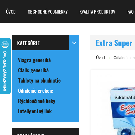
ÚVOD
OBCHODNÉ PODMIENKY
KVALITA PRODUKTOV
FAQ 
Extra Super
KATEGÓRIE
Úvod
Odialenie er
Viagra generiká
Cialis generiká
Tablety na chudnutie
Odialenie erekcie
Rýchloúčinné lieky
Inteligentný liek