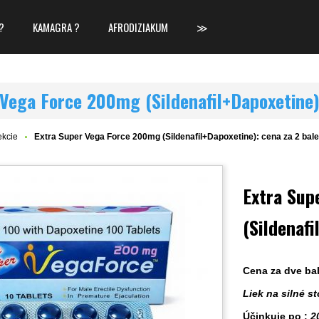
?
KAMAGRA ?
AFRODIZIAKUM
≫
 Vega Force 200mg (Sildenafil+Dapoxetine)
ekcie
Extra Super Vega Force 200mg (Sildenafil+Dapoxetine): cena za 2 bale
Extra Sup
(Sildenafi
Cena za dve bal
Liek na silné s
Účinkuje po :
2