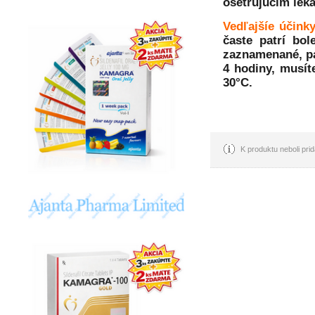
ošetrujúcim leká
Vedľajšíe účink
časte patrí bol
zaznamenané, pat
4 hodiny, musít
30°C.
K produktu neboli pr