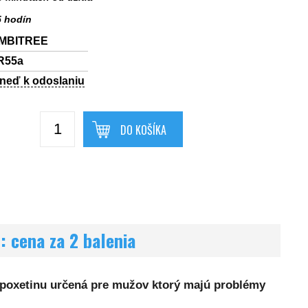
 hodín
MBITREE
R55a
hneď k odoslaniu
DO KOŠÍKA
: cena za 2 balenia
poxetinu určená pre mužov ktorý majú problémy