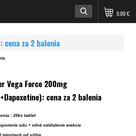
0,00 €
: cena za 2 balenia
nia
er Vega Force 200mg
l+Dapoxetine): cena za 2 balenia
enia :
20ks tablet
toporenie údu + silné oddialenie erekcie
0 minútach od užitia