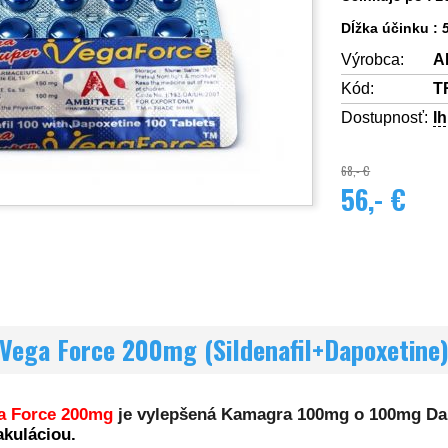
Dĺžka účinku :
5
Výrobca:
A
Kód:
T
Dostupnosť:
I
68,- €
56,- €
 Vega Force 200mg (Sildenafil+Dapoxetine)
ga Force 200mg
je vylepšená Kamagra 100mg o 100mg Da
akuláciou.