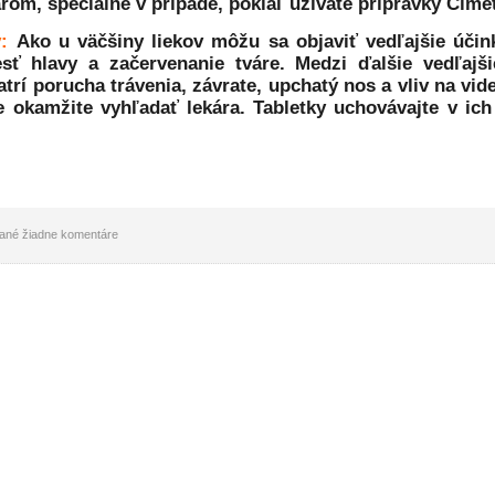
rom, špeciálne v prípade, pokiaľ užívate prípravky Cime
y:
Ako u väčšiny liekov môžu sa objaviť vedľajšie účin
esť hlavy a začervenanie tváre. Medzi ďalšie vedľajši
rí porucha trávenia, závrate, upchatý nos a vliv na viden
e okamžite vyhľadať lekára. Tabletky uchovávajte v ic
idané žiadne komentáre