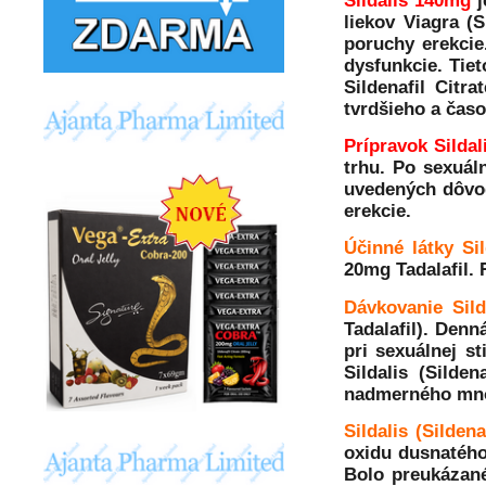
Sildalis 140mg
liekov Viagra (S
poruchy erekcie.
dysfunkcie. Tiet
Sildenafil Citra
tvrdšieho a časo
Prípravok Sildal
trhu. Po sexuál
uvedených dôvodo
erekcie.
Účinné látky Sil
20mg Tadalafil.
Dávkovanie Silda
Tadalafil). Denn
pri sexuálnej st
Sildalis (Silden
nadmerného množ
Sildalis (Silden
oxidu dusnatého,
Bolo preukázané,