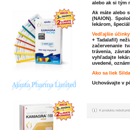
alebo ak si tým n
Ak máte alebo s
(NAION). Spoloč
lekárom, špeciál
Vedľajšie účinky 
+ Tadalafil) než
začervenanie tv
trávenia, závra
vyhľadajte lekár
uvedené, oznámte
Ako sa liek Silda
Uchovávajte v p
K produktu neboli pr