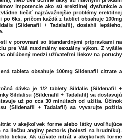
ialis), tieto dve účinné látky sú hlavnými prvkami
oblémov impotencie ako sú erektilnej dysfunkcie a
 zvládne liečiť najzávažnejšie problémy erektilnej
ri po 6ks, pričom každá z tabliet obsahuje 100mg
alis (Sildenafil + Tadalafil), dosiahli lepšieho,
e.
osti v porovnaní so štandardnými prípravkami na
ciu pre Váš maximálny sexuálny výkon. Z vyššie
viac obľúbený medzi užívateľmi liekov na poruchy
ená tableta obsahuje 100mg Sildenafil citrate a
čná dávka je 1/2 tablety Sildalis (Sildenafil +
ky Sildalisu (Sildenafil + Tadalafil) sa dostavujú
dostavuje už po cca 30 minútach od užitia. Účinok
su (Sildenafil + Tadalafil) sa vyvarujte požitia
itrát v akejkoľvek forme alebo látky uvoľňujúce
 na liečbu anginy pectoris (bolesti na hrudníku).
ýchto liekov. Ak užívate nitrát v akejkoľvek forme