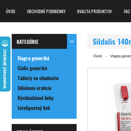
ÚVOD
OBCHODNÉ PODMIENKY
KVALITA PRODUKTOV
FAQ 
Sildalis 140
KATEGÓRIE
Úvod
Viagra gener
Viagra generiká
Cialis generiká
Tablety na chudnutie
Odialenie erekcie
Rýchloúčinné lieky
Inteligentný liek