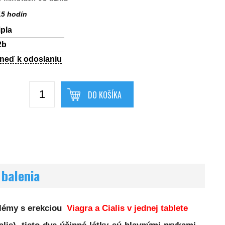
15 hodín
ipla
2b
hneď k odoslaniu
DO KOŠÍKA
 balenia
oblémy s erekciou
Viagra a Cialis v jednej tablete