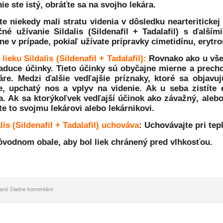
ie ste istý, obráťte sa na svojho lekára.
te niekedy mali stratu videnia v dôsledku nearteriticke
né užívanie Sildalis (Sildenafil + Tadalafil) s ďalší
ne v prípade, pokiaľ užívate prípravky cimetidínu, eryt
lieku Sildalis (Sildenafil + Tadalafil):
Rovnako ako u všet
iaduce účinky. Tieto účinky sú obyčajne mierne a precho
áre. Medzi ďalšie vedľajšie príznaky, ktoré sa objavu
te, upchatý nos a vplyv na videnie. Ak u seba zistíte 
a. Ak sa ktorýkoľvek vedľajší účinok ako závažný, alebo
 to svojmu lekárovi alebo lekárnikovi.
lis (Sildenafil + Tadalafil) uchováva
:
Uchovávajte pri tep
ôvodnom obale, aby bol liek chránený pred vlhkosťou.
idané žiadne komentáre