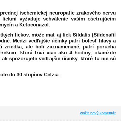
j prednej ischemickej neuropatie zrakového nervu
mi liekmi vyžaduje schválenie vaším ošetrujúcim
romycín a Ketoconazol.
kých liekov, môže mať aj liek Sildalis (Sildenafil
dné. Medzi vedľajšie účinky patrí bolesť hlavy a
jú zriedka, ale boli zaznamenané, patrí porucha
erekciu, ktorá trvá viac ako 4 hodiny, okamžite
 ak spozorujete vedľajšie účinky, ktoré tu nie sú
lote do 30 stupňov Celzia.
vložiť nový komentár