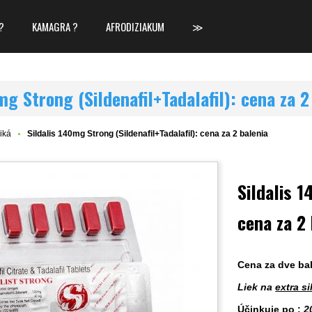
?
KAMAGRA ?
AFRODIZIAKUM
≫
mg Strong (Sildenafil+Tadalafil): cena za 2
iká
Sildalis 140mg Strong (Sildenafil+Tadalafil): cena za 2 balenia
Sildalis 1
cena za 2 
Cena za dve ba
Liek na
extra si
Účinkuje po :
2