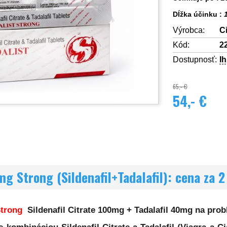
Dĺžka účinku :
Výrobca:
C
Kód:
2
Dostupnosť:
I
65,- €
54,- €
mg Strong (Sildenafil+Tadalafil): cena za 2
Strong
Sildenafil Citrate 100mg + Tadalafil 40mg na pr