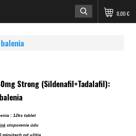
0,00 €
 balenia
40mg Strong (Sildenafil+Tadalafil):
balenia
lenia :
12ks tablet
lné
stoporenie údu
0 minútach od užitia