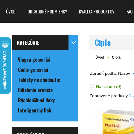
ÚVOD
OBCHODNÉ PODMIENKY
KVALITA PRODUKTOV
FAQ 
Cipla
KATEGÓRIE
Úvod
Cipla
Viagra generiká
Cialis generiká
Zoradiť podľa:
Názov
Tablety na chudnutie
Na sklade
(0)
Odialenie erekcie
Zobrazené produkty
1 
Rýchloúčinné lieky
Inteligentný liek