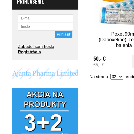
PRIHLÁSENIE
Poxet 90
(Dapoxetine): ce
balenia
Zabudol som heslo
Registrácia
50,- €
65,- €
Na stranu:
produ